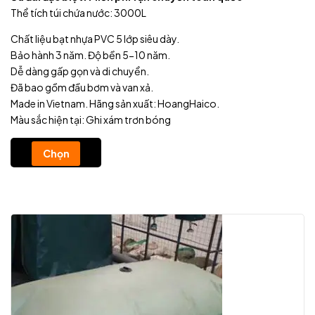
Thể tích túi chứa nước: 3000L
Chất liệu bạt nhựa PVC 5 lớp siêu dày.
Bảo hành 3 năm. Độ bền 5-10 năm.
Dễ dàng gấp gọn và di chuyển.
Đã bao gồm đầu bơm và van xả.
Made in Vietnam. Hãng sản xuất: HoangHaico.
Màu sắc hiện tại: Ghi xám trơn bóng
Chọn