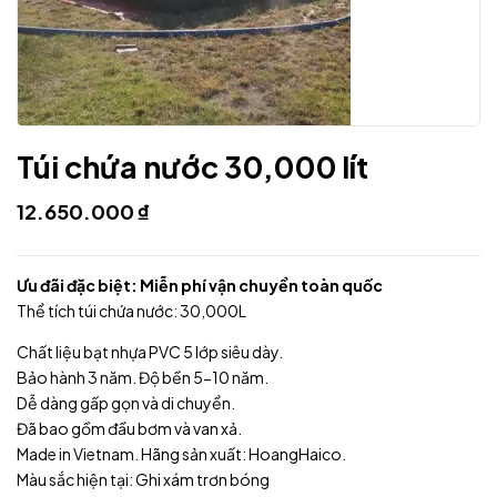
Túi chứa nước 30,000 lít
12.650.000
₫
Ưu đãi đặc biệt: Miễn phí vận chuyển toàn quốc
Thể tích túi chứa nước: 30,000L
Chất liệu bạt nhựa PVC 5 lớp siêu dày.
Bảo hành 3 năm. Độ bền 5-10 năm.
Dễ dàng gấp gọn và di chuyển.
Đã bao gồm đầu bơm và van xả.
Made in Vietnam. Hãng sản xuất: HoangHaico.
Màu sắc hiện tại: Ghi xám trơn bóng