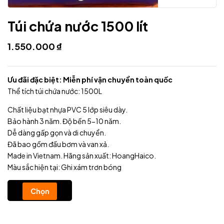
Túi chứa nước 1500 lít
1.550.000
₫
Ưu đãi đặc biệt: Miễn phí vận chuyển toàn quốc
Thể tích túi chứa nước: 1500L
Chất liệu bạt nhựa PVC 5 lớp siêu dày.
Bảo hành 3 năm. Độ bền 5-10 năm.
Dễ dàng gấp gọn và di chuyển.
Đã bao gồm đầu bơm và van xả.
Made in Vietnam. Hãng sản xuất: HoangHaico.
Màu sắc hiện tại: Ghi xám trơn bóng
Chọn