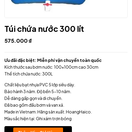
Túi chứa nước 300 lít
575.000
₫
Ưu đãi đặc biệt: Miễn phí vận chuyển toàn quốc
Kích thước sau bơm nước: 100x100cm cao 30cm
Thể tích chứa nước: 300L
Chất liệu bạt nhựa PVC 5 lớp siêu dày.
Bảo hành 3 năm. Độ bền 5-10 năm.
Dễ dàng gấp gọn và di chuyển.
Đã bao gồm đầu bơm và van xả.
Made in Vietnam. Hãng sản xuất: HoangHaico.
Màu sắc hiện tại: Ghi xám trơn bóng