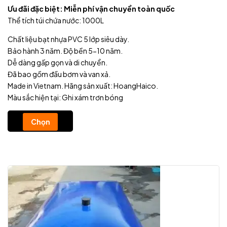
Ưu đãi đặc biệt: Miễn phí vận chuyển toàn quốc
Thể tích túi chứa nước: 1000L
Chất liệu bạt nhựa PVC 5 lớp siêu dày.
Bảo hành 3 năm. Độ bền 5-10 năm.
Dễ dàng gấp gọn và di chuyển.
Đã bao gồm đầu bơm và van xả.
Made in Vietnam. Hãng sản xuất: HoangHaico.
Màu sắc hiện tại: Ghi xám trơn bóng
Chọn