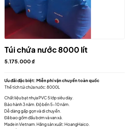
Túi chứa nước 8000 lít
5.175.000
₫
Ưu đãi đặc biệt: Miễn phí vận chuyển toàn quốc
Thể tích túi chứa nước: 8000L
Chất liệu bạt nhựa PVC 5 lớp siêu dày.
Bảo hành 3 năm. Độ bền 5-10 năm.
Dễ dàng gấp gọn và di chuyển.
Đã bao gồm đầu bơm và van xả.
Made in Vietnam. Hãng sản xuất: HoangHaico.