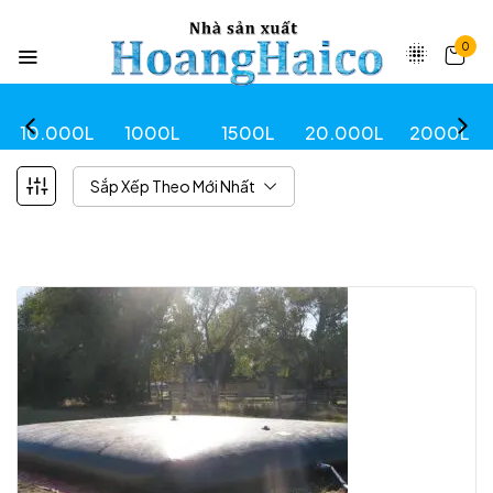
0
10.000L
1000L
1500L
20.000L
2000L
Sắp Xếp Theo Mới Nhất