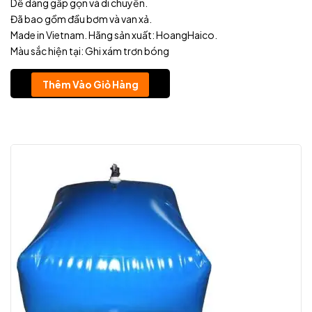
Dễ dàng gấp gọn và di chuyển.
Đã bao gồm đầu bơm và van xả.
Made in Vietnam. Hãng sản xuất: HoangHaico.
Màu sắc hiện tại: Ghi xám trơn bóng
Thêm Vào Giỏ Hàng