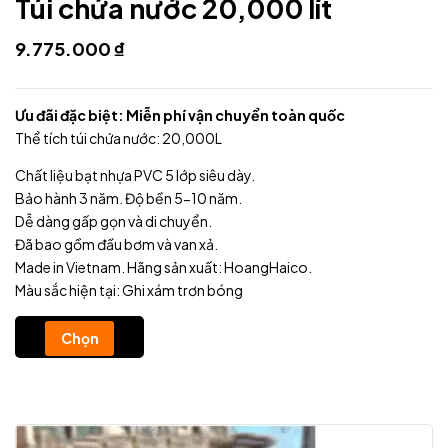
Túi chứa nước 20,000 lít
9.775.000
₫
Ưu đãi đặc biệt: Miễn phí vận chuyển toàn quốc
Thể tích túi chứa nước: 20,000L
Chất liệu bạt nhựa PVC 5 lớp siêu dày.
Bảo hành 3 năm. Độ bền 5-10 năm.
Dễ dàng gấp gọn và di chuyển.
Đã bao gồm đầu bơm và van xả.
Made in Vietnam. Hãng sản xuất: HoangHaico.
Màu sắc hiện tại: Ghi xám trơn bóng
Chọn